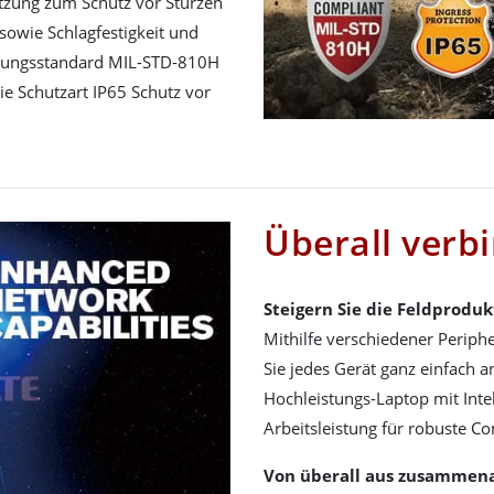
tzung zum Schutz vor Stürzen
sowie Schlagfestigkeit und
igungsstandard MIL-STD-810H
ie Schutzart IP65 Schutz vor
Überall verb
Steigern Sie die Feldprodukt
Mithilfe verschiedener Perip
Sie jedes Gerät ganz einfach 
Hochleistungs-Laptop mit Inte
Arbeitsleistung für robuste C
Von überall aus zusammena