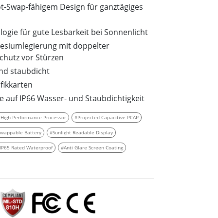
wesen
t-Swap-fähigem Design für ganztägiges
More
sen
ogie für gute Lesbarkeit bei Sonnenlicht
Edelstahlqualität
siumlegierung mit doppelter
Edelstahl-Panel-PCs
chutz vor Stürzen
Edelstahldisplay
nd staubdicht
fikkarten
 auf IP66 Wasser- und Staubdichtigkeit
#High Performance Processor
#Projected Capacitive PCAP
Swappable Battery
#Sunlight Readable Display
IP65 Rated Waterproof
#Anti Glare Screen Coating