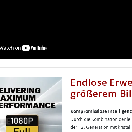
Endlose Erwe
größerem Bi
Kompromisslose Intelligenz
Durch die Kombination der lei
der 12. Generation mit kristal