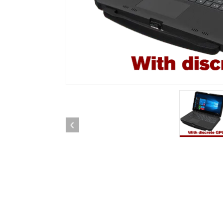
Android Fahrzeugmontierte Computer
Funk-
Tablet für Fahrzeugmontierte
Computer
Robuster Roboter-
Öl u
Controller
Robust
Edge-KI-Mobilität
Robus
Robotik-Controller
ATEX-