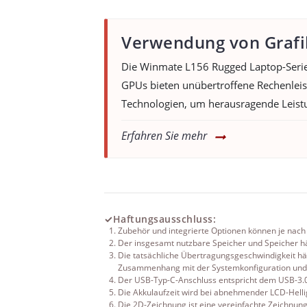
Verwendung von Grafi
Die Winmate L156 Rugged Laptop-Serie 
GPUs bieten unübertroffene Rechenleis
Technologien, um herausragende Leistun
Erfahren Sie mehr
✓
Haftungsausschluss:
Zubehör und integrierte Optionen können je nach 
Der insgesamt nutzbare Speicher und Speicher hä
Die tatsächliche Übertragungsgeschwindigkeit hän
Zusammenhang mit der Systemkonfiguration und
Der USB-Typ-C-Anschluss entspricht dem USB-3.0
Die Akkulaufzeit wird bei abnehmender LCD-Helli
Die 2D-Zeichnung ist eine vereinfachte Zeichnung