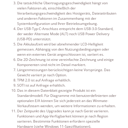
Die tatsächliche Übertragungsgeschwindigkeit hängt von
vielen Faktoren ab, einschließlich der
Verarbeitungsgeschwindigkeit des Hostgeräts, Dateiattributen
und anderen Faktoren im Zusammenhang mit der
Systemkonfiguration und Ihrer Betriebsumgebung.
Der USB-Typ-C-Anschluss entspricht dem USB-3.0-Standard,
der weder Alternate Mode (ALT) noch USB Power Delivery
(USB-PD) unterstützt.
Die Akkulaufzeit wird bei abnehmender LCD-Helligkeit
gemessen. Abhängig von den Nutzungsbedingungen oder
wenn ein externes Gerät angeschlossen ist, variiert es.
Die 2D-Zeichnung ist eine vereinfachte Zeichnung und einige
Komponenten sind nicht im Detail markiert.
Längenmessungen berücksichtigen keine Vorsprünge. Das
Gewicht variiert je nach Option.
TPM 2.0 ist auf Anfrage erhältlich.
SOTI ist auf Anfrage erhältlich.
Das in diesem Datenblatt gezeigte Produkt ist ein
Standardmodell. Für Diagramme mit benutzerdefinierten oder
optionalen E/A können Sie sich jederzeit an das Winmate-
Verkaufsteam wenden, um weitere Informationen zu erhalten.
Der Zeitpunkt des Upgrades kann je nach Gerät variieren.
Funktionen und App-Verfügbarkeit können je nach Region
variieren. Bestimmte Funktionen erfordern spezielle
Hardware (siehe Windows 11-Spezifikationen).