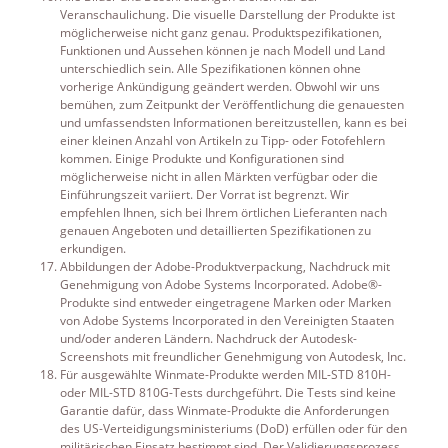
Veranschaulichung. Die visuelle Darstellung der Produkte ist
möglicherweise nicht ganz genau. Produktspezifikationen,
Funktionen und Aussehen können je nach Modell und Land
unterschiedlich sein. Alle Spezifikationen können ohne
vorherige Ankündigung geändert werden. Obwohl wir uns
bemühen, zum Zeitpunkt der Veröffentlichung die genauesten
und umfassendsten Informationen bereitzustellen, kann es bei
einer kleinen Anzahl von Artikeln zu Tipp- oder Fotofehlern
kommen. Einige Produkte und Konfigurationen sind
möglicherweise nicht in allen Märkten verfügbar oder die
Einführungszeit variiert. Der Vorrat ist begrenzt. Wir
empfehlen Ihnen, sich bei Ihrem örtlichen Lieferanten nach
genauen Angeboten und detaillierten Spezifikationen zu
erkundigen.
Abbildungen der Adobe-Produktverpackung, Nachdruck mit
Genehmigung von Adobe Systems Incorporated. Adobe®-
Produkte sind entweder eingetragene Marken oder Marken
von Adobe Systems Incorporated in den Vereinigten Staaten
und/oder anderen Ländern. Nachdruck der Autodesk-
Screenshots mit freundlicher Genehmigung von Autodesk, Inc.
Für ausgewählte Winmate-Produkte werden MIL-STD 810H-
oder MIL-STD 810G-Tests durchgeführt. Die Tests sind keine
Garantie dafür, dass Winmate-Produkte die Anforderungen
des US-Verteidigungsministeriums (DoD) erfüllen oder für den
militärischen Einsatz bestimmt sind. Der Validierungsprozess