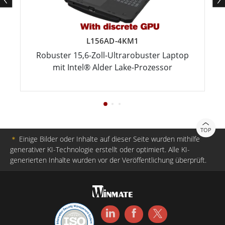
L156AD-4KM1
Robuster 15,6-Zoll-Ultrarobuster Laptop
mit Intel® Alder Lake-Prozessor
TOP
＊
Einige Bilder oder Inhalte auf dieser Seite wurden mithilfe
generativer KI-Technologie erstellt oder optimiert. Alle KI-
generierten Inhalte wurden vor der Veröffentlichung überprüft.