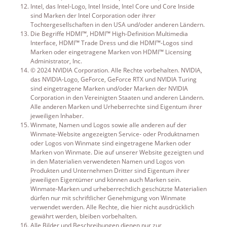
Intel, das Intel-Logo, Intel Inside, Intel Core und Core Inside
sind Marken der Intel Corporation oder ihrer
Tochtergesellschaften in den USA und/oder anderen Ländern.
Die Begriffe HDMI™, HDMI™ High-Definition Multimedia
Interface, HDMI™ Trade Dress und die HDMI™-Logos sind
Marken oder eingetragene Marken von HDMI™ Licensing
Administrator, Inc.
© 2024 NVIDIA Corporation. Alle Rechte vorbehalten. NVIDIA,
das NVIDIA-Logo, GeForce, GeForce RTX und NVIDIA Turing
sind eingetragene Marken und/oder Marken der NVIDIA
Corporation in den Vereinigten Staaten und anderen Ländern.
Alle anderen Marken und Urheberrechte sind Eigentum ihrer
jeweiligen Inhaber.
Winmate, Namen und Logos sowie alle anderen auf der
Winmate-Website angezeigten Service- oder Produktnamen
oder Logos von Winmate sind eingetragene Marken oder
Marken von Winmate. Die auf unserer Website gezeigten und
in den Materialien verwendeten Namen und Logos von
Produkten und Unternehmen Dritter sind Eigentum ihrer
jeweiligen Eigentümer und können auch Marken sein.
Winmate-Marken und urheberrechtlich geschützte Materialien
dürfen nur mit schriftlicher Genehmigung von Winmate
verwendet werden. Alle Rechte, die hier nicht ausdrücklich
gewährt werden, bleiben vorbehalten.
Alle Bilder und Beschreibungen dienen nur zur