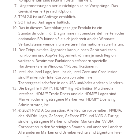
Komponenten sind nicht im Detail markiert.
Längenmessungen berücksichtigen keine Vorsprünge. Das
Gewicht variiert je nach Option.
TPM 2.0 ist auf Anfrage erhältlich.
SOTI ist auf Anfrage erhältlich.
Das in diesem Datenblatt gezeigte Produkt ist ein
Standardmodell. Für Diagramme mit benutzerdefinierten oder
optionalen E/A können Sie sich jederzeit an das Winmate-
Verkaufsteam wenden, um weitere Informationen zu erhalten.
Der Zeitpunkt des Upgrades kann je nach Gerät variieren.
Funktionen und App-Verfügbarkeit können je nach Region
variieren. Bestimmte Funktionen erfordern spezielle
Hardware (siehe Windows 11-Spezifikationen).
Intel, das Intel-Logo, Intel Inside, Intel Core und Core Inside
sind Marken der Intel Corporation oder ihrer
Tochtergesellschaften in den USA und/oder anderen Ländern.
Die Begriffe HDMI™, HDMI™ High-Definition Multimedia
Interface, HDMI™ Trade Dress und die HDMI™-Logos sind
Marken oder eingetragene Marken von HDMI™ Licensing
Administrator, Inc.
© 2024 NVIDIA Corporation. Alle Rechte vorbehalten. NVIDIA,
das NVIDIA-Logo, GeForce, GeForce RTX und NVIDIA Turing
sind eingetragene Marken und/oder Marken der NVIDIA
Corporation in den Vereinigten Staaten und anderen Ländern.
Alle anderen Marken und Urheberrechte sind Eigentum ihrer