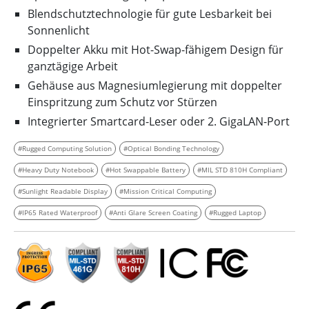
Blendschutztechnologie für gute Lesbarkeit bei
Sonnenlicht
Doppelter Akku mit Hot-Swap-fähigem Design für
ganztägige Arbeit
Gehäuse aus Magnesiumlegierung mit doppelter
Einspritzung zum Schutz vor Stürzen
Integrierter Smartcard-Leser oder 2. GigaLAN-Port
#Rugged Computing Solution
#Optical Bonding Technology
#Heavy Duty Notebook
#Hot Swappable Battery
#MIL STD 810H Compliant
#Sunlight Readable Display
#Mission Critical Computing
#IP65 Rated Waterproof
#Anti Glare Screen Coating
#Rugged Laptop