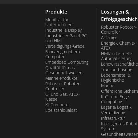
Produkte
Lösungen &
Erfolgsgeschich
Mobilität für
Unternehmen
Robuster Roboter-
Industrielle Display
Controller
Industrieller Panel-PC
AI-fähige
und HMI
Energie-, Chemie-,
Verteidigungs-Grade
ATEX
Fahrzeugmontierte
HMI/Industrielle
Computer
Automatisierung
Embedded Computing
Landwirtschaftliche
Qualität für das
Transportlösung
Gesundheitswesen
Lebensmittel &
Marine-Produkte
Hygienische
Robuster Roboter-
Marine
Controller
Öffentliche Sicherh
Öl und Gas, ATEX-
IIoT- und Edge-
Klasse
Computing
KI-Computer
Lager & Logistik
Edelstahlqualität
Verteidigung
Infrastruktur
Intelligentes Robot
System
Gesundheitswese