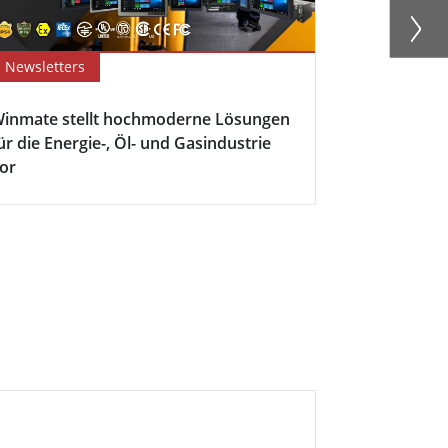
Newsletters
Success Sto
inmate stellt hochmoderne Lösungen
Dynamic Duo
ür die Energie-, Öl- und Gasindustrie
Überwachun
or