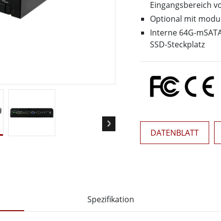
Panel-PCs für das Gesundheits
Eingangsbereich v
Gateway
Display für das Gesundheitswe
Optional mit modul
More
Interne 64G-mSATA
nd Gas, ATEX-Klasse
KI-Computer
SSD-Steckplatz
es Tablet in ATEX-Qualität
Edge-KI-Mobilität
ter ATEX-Handheld
Edge AI Panel-PCs
Panel-PC
Edge-KI-Computing
More
DATENBLATT
Spezifikation