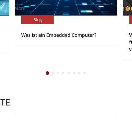
Blog
Was ist ein Embedded Computer?
W
f
v
TE