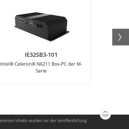
IE32SB3-101
Intel® Celeron® N6211 Box-PC der M-
Intel® Cor
Serie
TOP
nerierten Inhalte wurden vor der Veröffentlichung