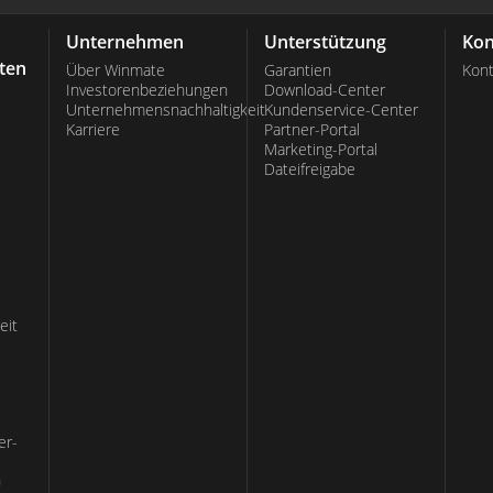
Unternehmen
Unterstützung
Kon
ten
Über Winmate
Garantien
Kont
Investorenbeziehungen
Download-Center
Unternehmensnachhaltigkeit
Kundenservice-Center
Karriere
Partner-Portal
Marketing-Portal
Dateifreigabe
eit
er-
n