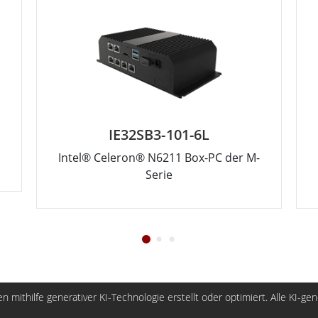
IE32SB3-101-6L
Intel® Celeron® N6211 Box-PC der M-
Serie
n mithilfe generativer KI-Technologie erstellt oder optimiert. Alle KI-ge