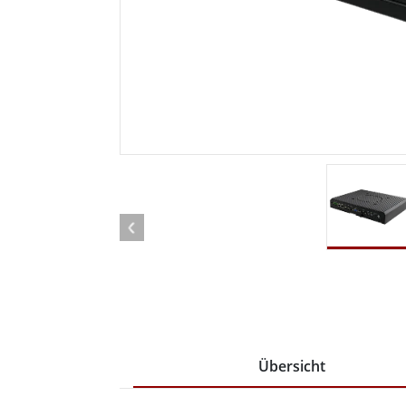
Android Fahrzeugmontierte Computer
Funk-
Tablet für Fahrzeugmontierte
Computer
Robuster Roboter-
Öl u
Controller
Robust
Edge-KI-Mobilität
Robus
Robotik-Controller
ATEX-
Übersicht