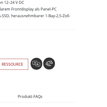
wesen
on 12–24 V DC
More
sen
arem Frontdisplay als Panel-PC
-SSD, herausnehmbarer 1-Bay-2,5-Zoll-
Edelstahlqualität
Edelstahl-Panel-PCs
Edelstahldisplay
RESSOURCE
Produkt-FAQs