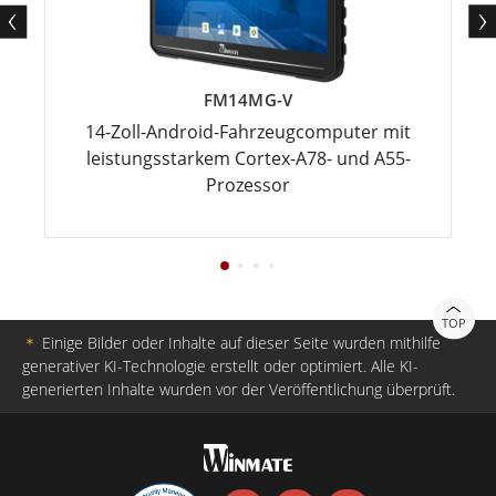
FM14MG-V
14-Zoll-Android-Fahrzeugcomputer mit
leistungsstarkem Cortex-A78- und A55-
Prozessor
TOP
＊
Einige Bilder oder Inhalte auf dieser Seite wurden mithilfe
generativer KI-Technologie erstellt oder optimiert. Alle KI-
generierten Inhalte wurden vor der Veröffentlichung überprüft.