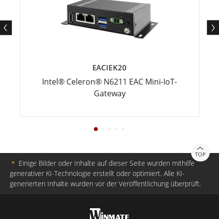
EACIEK20
Intel® Celeron® N6211 EAC Mini-IoT-
Gateway
TOP
＊
Einige Bilder oder Inhalte auf dieser Seite wurden mithilfe
generativer KI-Technologie erstellt oder optimiert. Alle KI-
generierten Inhalte wurden vor der Veröffentlichung überprüft.