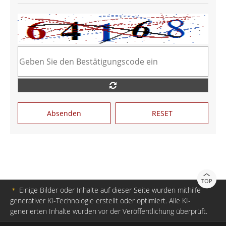
Absenden
RESET
TOP
＊
Einige Bilder oder Inhalte auf dieser Seite wurden mithilfe
generativer KI-Technologie erstellt oder optimiert. Alle KI-
generierten Inhalte wurden vor der Veröffentlichung überprüft.