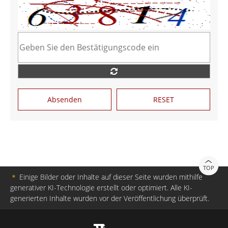
Absenden
RESET
TOP
＊
Einige Bilder oder Inhalte auf dieser Seite wurden mithilfe
generativer KI-Technologie erstellt oder optimiert. Alle KI-
generierten Inhalte wurden vor der Veröffentlichung überprüft.