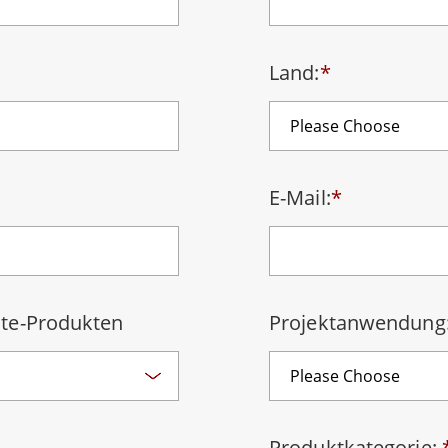
Panel-PCs für das Gesundheits
Gateway
Display für das Gesundheitswe
More
Land:
*
nd Gas, ATEX-Klasse
KI-Computer
es Tablet in ATEX-Qualität
Edge-KI-Mobilität
ter ATEX-Handheld
Edge AI Panel-PCs
Panel-PC
Edge-KI-Computing
More
E-Mail:
*
te-Produkten
Projektanwendung
Produktkategorie: