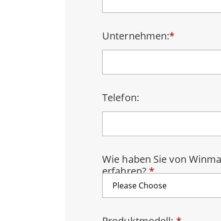
Android Fahrzeugmontierte Computer
Funk-
Tablet für Fahrzeugmontierte
Computer
Unternehmen:
*
Robuster Roboter-
Öl u
Controller
Robust
Edge-KI-Mobilität
Robus
Robotik-Controller
ATEX-
Telefon:
Wie haben Sie von Winma
erfahren?
*
Produktmodell:
*