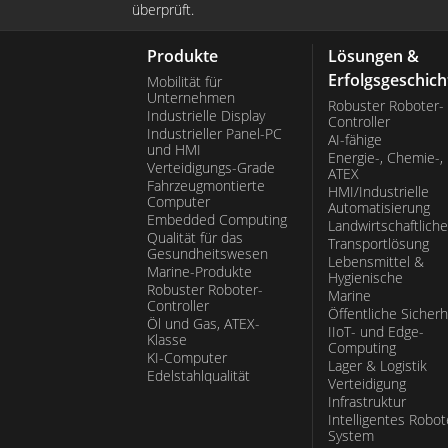
überprüft.
Produkte
Lösungen &
Erfolgsgeschich
Mobilität für
Unternehmen
Robuster Roboter-
Industrielle Display
Controller
Industrieller Panel-PC
AI-fähige
und HMI
Energie-, Chemie-,
Verteidigungs-Grade
ATEX
Fahrzeugmontierte
HMI/Industrielle
Computer
Automatisierung
Embedded Computing
Landwirtschaftliche
Qualität für das
Transportlösung
Gesundheitswesen
Lebensmittel &
Marine-Produkte
Hygienische
Robuster Roboter-
Marine
Controller
Öffentliche Sicherh
Öl und Gas, ATEX-
IIoT- und Edge-
Klasse
Computing
KI-Computer
Lager & Logistik
Edelstahlqualität
Verteidigung
Infrastruktur
Intelligentes Robot
System