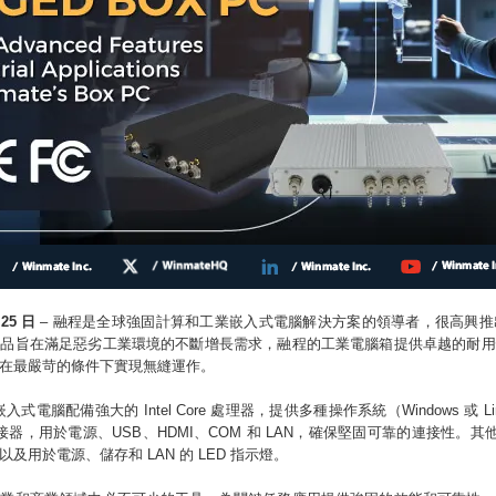
25 日
– 融程是全球強固計算和工業嵌入式電腦解決方案的領導者，很高興推出全 
產品旨在滿足惡劣工業環境的不斷增長需求，融程的工業電腦箱提供卓越的耐用
在最嚴苛的條件下實現無縫運作。
C 嵌入式電腦配備強大的 Intel Core 處理器，提供多種操作系統（Windows 或 Lin
連接器，用於電源、USB、HDMI、COM 和 LAN，確保堅固可靠的連接性。其他功
及用於電源、儲存和 LAN 的 LED 指示燈。