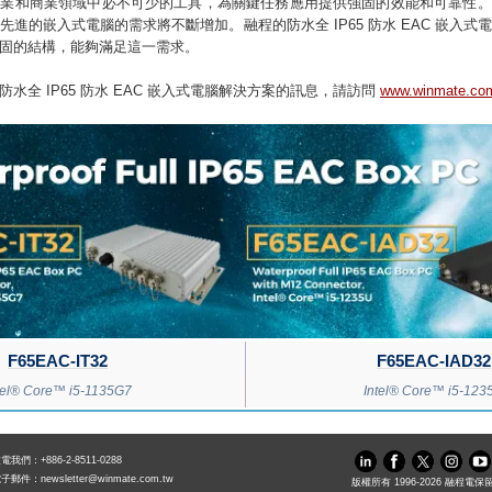
工業和商業領域中必不可少的工具，為關鍵任務應用提供強固的效能和可靠性。
進的嵌入式電腦的需求將不斷增加。融程的防水全 IP65 防水 EAC 嵌入
固的結構，能夠滿足這一需求。
水全 IP65 防水 EAC 嵌入式電腦解決方案的訊息，請訪問
www.winmate.co
F65EAC-IT32
F65EAC-IAD32
tel® Core™ i5-1135G7
Intel® Core™ i5-123
電我們：+886-2-8511-0288
電子郵件：
newsletter@winmate.com.tw
版權所有 1996-
2026
融程電保