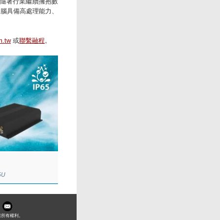
隨著行業繼續擁抱數
式電腦具備高處理能力、
m.tw
或
聯繫融程
。
5U
留所有權利。